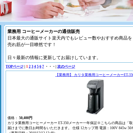
業務用 コーヒーメーカーの通信販売
日本最大の通販サイト楽天内でもレビュー数やおすすめ商品を
売れ筋が一目瞭然です！
日々最新の情報に更新してお届けしています。
TOPページ
|
1
2
3
4
5
6
7
・・・|
次のページ
【業務用】 カリタ業務用コーヒーメーカーET-35
価格：
50,400円
カリタ業務用コーヒーメーカー ET-350メーカー一年保証※こちらの商品は「
届けまでに数日お時間をいただきます。 仕様 12カップ用 電源：100V 845w 50/6