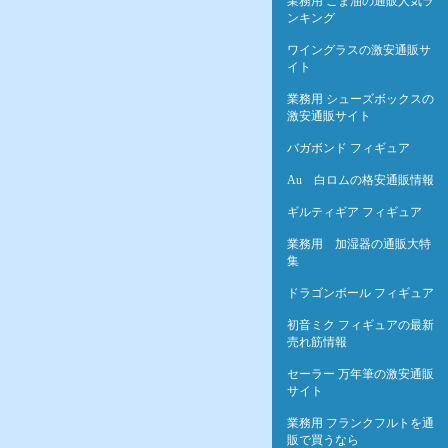
業務用 ごま油の通販人気ラ
ンキング
ワイングラスの激安通販サ
イト
業務用 シューズボックスの
激安通販サイト
バガボンド フィギュア
Au 白ロムの格安通販情報
ギルティギア フィギュア
業務用 加湿器の通販大特
集
ドラゴンボール フィギュア
初音ミク フィギュアの最新
売れ筋情報
セーラー 万年筆の激安通販
サイト
業務用 フランクフルトを通
販で買うなら