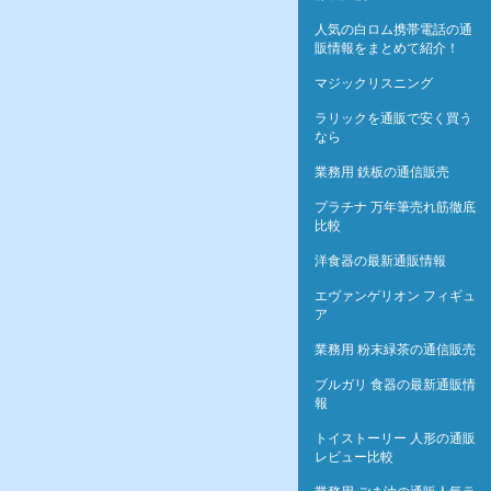
人気の白ロム携帯電話の通
販情報をまとめて紹介！
マジックリスニング
ラリックを通販で安く買う
なら
業務用 鉄板の通信販売
プラチナ 万年筆売れ筋徹底
比較
洋食器の最新通販情報
エヴァンゲリオン フィギュ
ア
業務用 粉末緑茶の通信販売
ブルガリ 食器の最新通販情
報
トイストーリー 人形の通販
レビュー比較