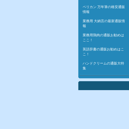
ペリカン 万年筆の格安通販
情報
業務用 大納言の最新通販情
報
業務用鶏肉の通販お勧めは
ここ！
英語辞書の通販お勧めはこ
こ！
ハンドクリームの通販大特
集