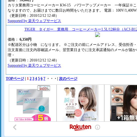
価格：
59,062円
カリタ業務用コーヒーメーカー KW-15 パワーアップメーカー 一年保証※
なりますので、お届けまでに数日お時間をいただきます。 電源： 100V/1,400W・5
（更新日時：2010/12/12 12:48）
Supported by 楽天ウェブサービス
TIGER タイガー 業務用 コーヒーメーカー1.5L/12杯分（ACJ-B1
価格：
6,350円
※配送区分は小物 になります。 ※ご注文の前にメールアドレス、受信拒否
注文直後に注文内容確認メール、翌営業日までに注文承諾通知のメールが届か
理・
（更新日時：2010/12/12 12:48）
Supported by 楽天ウェブサービス
TOPページ
|
1
2
3
4
5
6
7
・・・|
次のページ